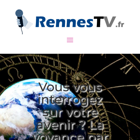
Vous vous
interrogez
sur votre
avenir ? La
voyance par