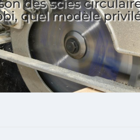
on des scies circulaire
bi, quel modèle privil