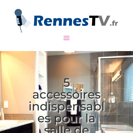
5
accessoires
indispensabl
es pour la
salle de