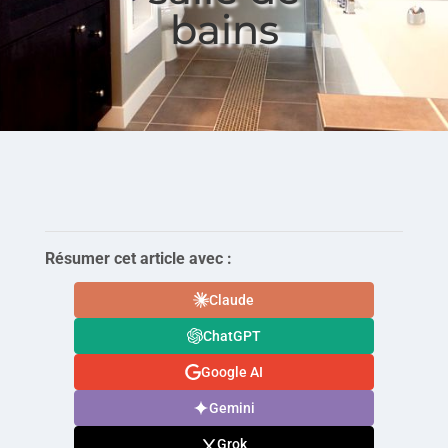
bains
Résumer cet article avec :
Claude
ChatGPT
Google AI
Gemini
Grok